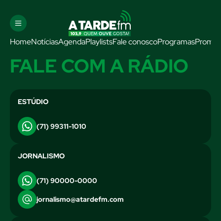
Home
Notícias
Agenda
Playlists
Fale conosco
Programas
Promo
FALE COM A RÁDIO
ESTÚDIO
(71) 99311-1010
JORNALISMO
(71) 90000-0000
jornalismo@atardefm.com