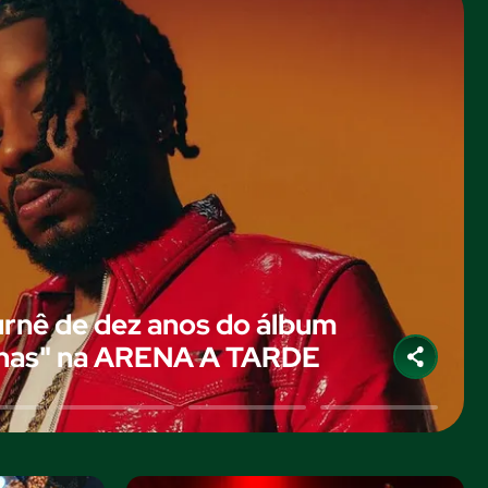
urnê de dez anos do álbum
ínas" na ARENA A TARDE