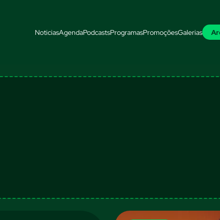
Noticias
Agenda
Podcasts
Programas
Promoções
Galerias
Ar